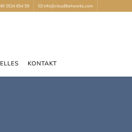
49 2534 654 59
info@cloud9artworks.com
ELLES
KONTAKT