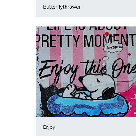
Butterflythrower
Enjoy