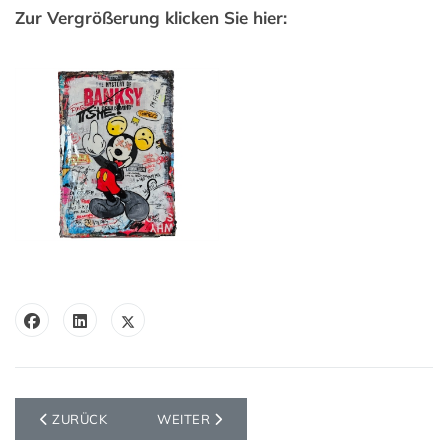
Zur Vergrößerung klicken Sie hier:
VORHERIGER BEITRAG: MICKEY WITH THE GIRL
NÄCHSTER BEITRAG: THE MYSTERY OF BU
ZURÜCK
WEITER