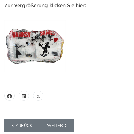
Zur Vergrößerung klicken Sie hier:
VORHERIGER BEITRAG: BIG APPLE BANKSY
NÄCHSTER BEITRAG: FUCKMOUSE
ZURÜCK
WEITER